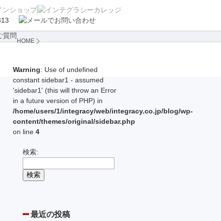
HOME
Warning
: Use of undefined
constant sidebar1 - assumed
'sidebar1' (this will throw an Error
in a future version of PHP) in
/home/users/1/integracy/web/integracy.co.jp/blog/wp-
content/themes/original/sidebar.php
on line
4
検索:
最近の投稿