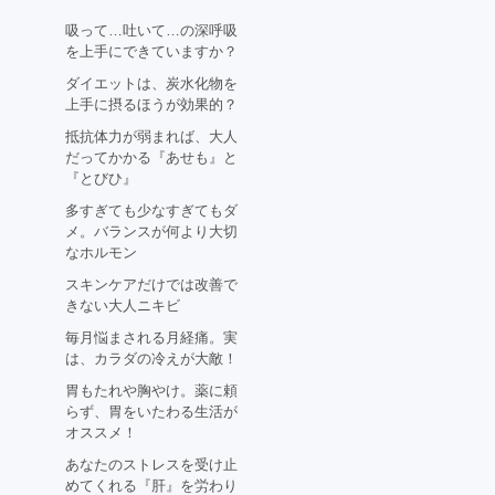
吸って…吐いて…の深呼吸
を上手にできていますか？
ダイエットは、炭水化物を
上手に摂るほうが効果的？
抵抗体力が弱まれば、大人
だってかかる『あせも』と
『とびひ』
多すぎても少なすぎてもダ
メ。バランスが何より大切
なホルモン
スキンケアだけでは改善で
きない大人ニキビ
毎月悩まされる月経痛。実
は、カラダの冷えが大敵！
胃もたれや胸やけ。薬に頼
らず、胃をいたわる生活が
オススメ！
あなたのストレスを受け止
めてくれる『肝』を労わり