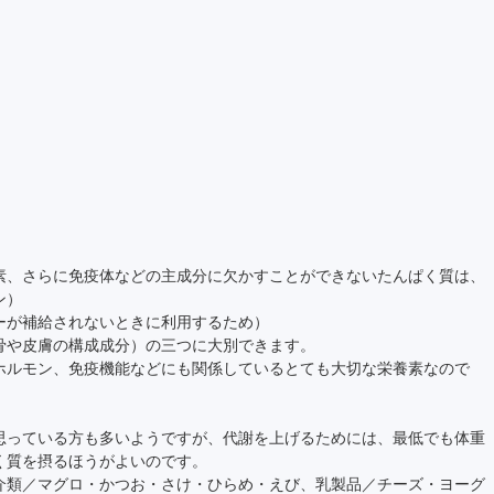
素、さらに免疫体などの主成分に欠かすことができないたんぱく質は、
ン）
ーが補給されないときに利用するため）
骨や皮膚の構成成分）の三つに大別できます。
ホルモン、免疫機能などにも関係しているとても大切な栄養素なので
思っている方も多いようですが、代謝を上げるためには、最低でも体重
く質を摂るほうがよいのです。
介類／マグロ・かつお・さけ・ひらめ・えび、乳製品／チーズ・ヨーグ