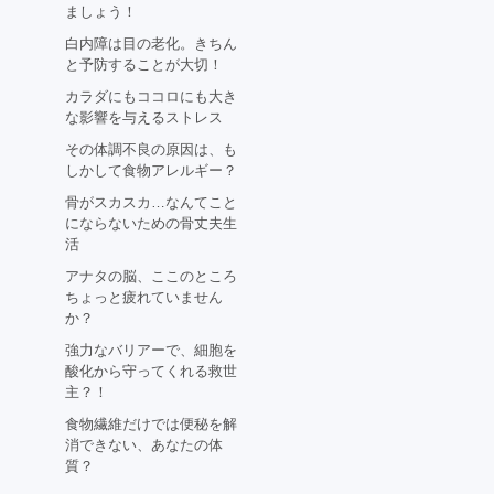
ましょう！
白内障は目の老化。きちん
と予防することが大切！
カラダにもココロにも大き
な影響を与えるストレス
その体調不良の原因は、も
しかして食物アレルギー？
骨がスカスカ…なんてこと
にならないための骨丈夫生
活
アナタの脳、ここのところ
ちょっと疲れていません
か？
強力なバリアーで、細胞を
酸化から守ってくれる救世
主？！
食物繊維だけでは便秘を解
消できない、あなたの体
質？